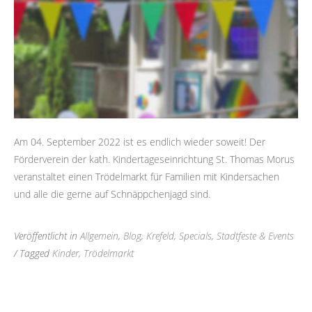
Am 04. September 2022 ist es endlich wieder soweit! Der
Förderverein der kath. Kindertageseinrichtung St. Thomas Morus
veranstaltet einen Trödelmarkt für Familien mit Kindersachen
und alle die gerne auf Schnäppchenjagd sind.
Veröffentlicht in
Allgemein
,
Blog
,
Krefeld
,
Specials
,
Stadtfeste & Events
/ Tagged
Kinder
,
Trödelmarkt