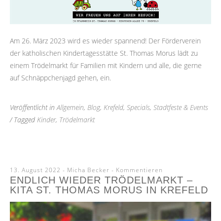
Am 26. März 2023 wird es wieder spannend! Der Förderverein
der katholischen Kindertagesstätte St. Thomas Morus lädt zu
einem Trödelmarkt für Familien mit Kindern und alle, die gerne
auf Schnäppchenjagd gehen, ein.
Veröffentlicht in
Allgemein
,
Blog
,
Krefeld
,
Specials
,
Stadtfeste & Events
/ Tagged
Kinder
,
Trödelmarkt
13. August 2022
-
Micha Becker
Kommentieren
ENDLICH WIEDER TRÖDELMARKT –
KITA ST. THOMAS MORUS IN KREFELD