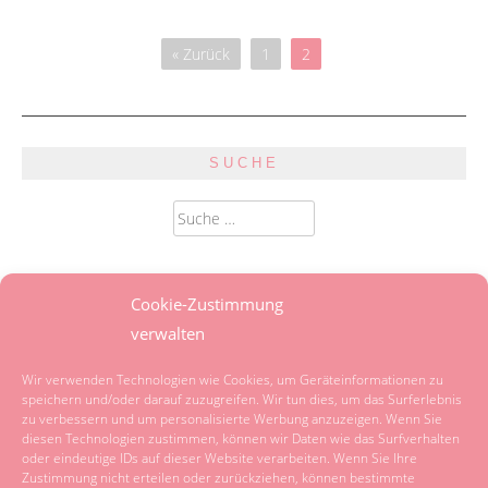
« Zurück
1
2
SUCHE
Suche
nach:
SPRACHE
Cookie-Zustimmung
verwalten
Powered by
Translate
Wir verwenden Technologien wie Cookies, um Geräteinformationen zu
speichern und/oder darauf zuzugreifen. Wir tun dies, um das Surferlebnis
zu verbessern und um personalisierte Werbung anzuzeigen. Wenn Sie
KATEGORIEN
diesen Technologien zustimmen, können wir Daten wie das Surfverhalten
oder eindeutige IDs auf dieser Website verarbeiten. Wenn Sie Ihre
Zustimmung nicht erteilen oder zurückziehen, können bestimmte
Kategorien