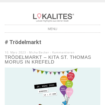
Lokale Highlights aus deiner Stadt
LOKALITES
MENU
SKIP
Trödelmarkt
TO
CONTENT
10. März 2023
-
Micha Becker
Kommentieren
TRÖDELMARKT – KITA ST. THOMAS
MORUS IN KREFELD