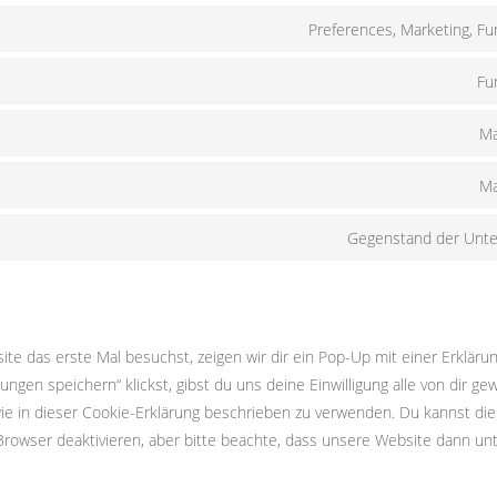
Preferences, Marketing, Fu
Fu
Ma
Ma
Gegenstand der Unt
e das erste Mal besuchst, zeigen wir dir ein Pop-Up mit einer Erkläru
lungen speichern“ klickst, gibst du uns deine Einwilligung alle von dir g
ie in dieser Cookie-Erklärung beschrieben zu verwenden. Du kannst d
rowser deaktivieren, aber bitte beachte, dass unsere Website dann u