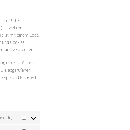
p und Pinterest
) in sozialen
alt ist mit einem Code
mt und Cookies
rn und verarbeiten.
n), um zu erfahren,
. Die abgerufenen
atsApp und Pinterest
rketing
Consent
to