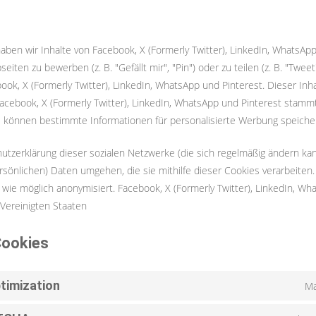
aben wir Inhalte von Facebook, X (Formerly Twitter), LinkedIn, WhatsAp
ten zu bewerben (z. B. "Gefällt mir", "Pin") oder zu teilen (z. B. "Tweet"
ok, X (Formerly Twitter), LinkedIn, WhatsApp und Pinterest. Dieser Inh
Facebook, X (Formerly Twitter), LinkedIn, WhatsApp und Pinterest stam
lte können bestimmte Informationen für personalisierte Werbung speiche
hutzerklärung dieser sozialen Netzwerke (die sich regelmäßig ändern kan
ersönlichen) Daten umgehen, die sie mithilfe dieser Cookies verarbeiten
wie möglich anonymisiert. Facebook, X (Formerly Twitter), LinkedIn, Wh
 Vereinigten Staaten
Cookies
timization
Ma