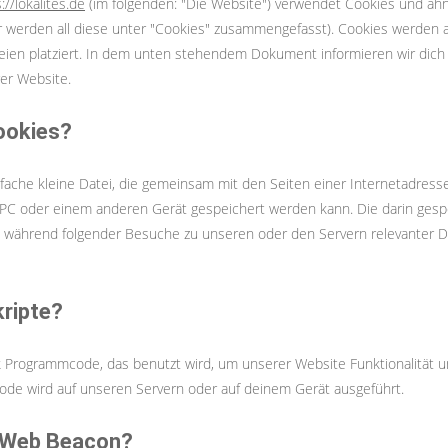
://lokalites.de
(im folgenden: "Die Website") verwendet Cookies und ähn
er werden all diese unter "Cookies" zusammengefasst). Cookies werden
teien platziert. In dem unten stehendem Dokument informieren wir dic
er Website.
ookies?
infache kleine Datei, die gemeinsam mit den Seiten einer Internetadres
C oder einem anderen Gerät gespeichert werden kann. Die darin gesp
 während folgender Besuche zu unseren oder den Servern relevanter Dr
kripte?
ck Programmcode, das benutzt wird, um unserer Website Funktionalität un
ode wird auf unseren Servern oder auf deinem Gerät ausgeführt.
n Web Beacon?