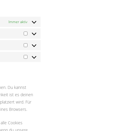
Immer aktiv
Vorlieben
Statistiken
Marketing
hen. Du kannst
hkeit ist es deinen
latziert wird. Für
eines Browsers.
 alle Cookies
 wenn du unsere