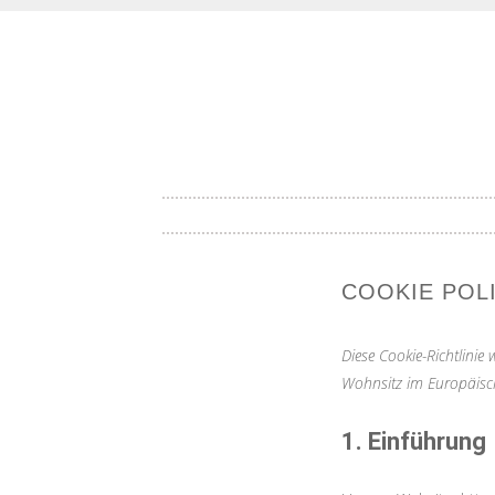
Lokale Highlights aus deiner Stadt
LOKALITE
SKIP
TO
CONTENT
COOKIE POLI
Diese Cookie-Richtlinie
Wohnsitz im Europäisc
1. Einführung