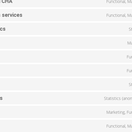
PTCHA
Functional, M
 services
Functional, M
ics
S
Ma
Fu
Fu
S
cs
Statistics (an
Marketing, Fu
Functional, M