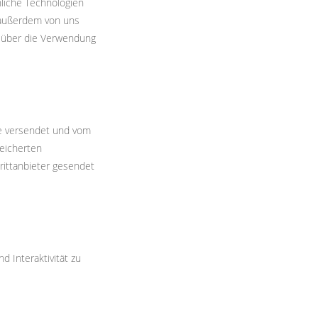
liche Technologien
 außerdem von uns
h über die Verwendung
se versendet und vom
eicherten
ittanbieter gesendet
d Interaktivität zu