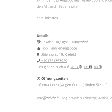
Wir finden das Angebot des Mallewupp e.V. wich
den Mitmach-Bauernhof an.
Foto:
lokalites
Details
Lokales Highlight |
Bauernhof
Tipp: Familienangebote
Uhlenhorst 19, Krefeld
+491721353929
Uns gibt es auch auf:
WEB
FB
IN
Öffnungszeiten
Informationen (wegen Corona) finden Sie auf d
Veröffentlicht in
Blog
,
Freizeit & Erholung
,
Krefeld
,
Z