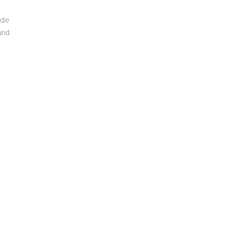
die
und