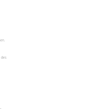
den.
d des