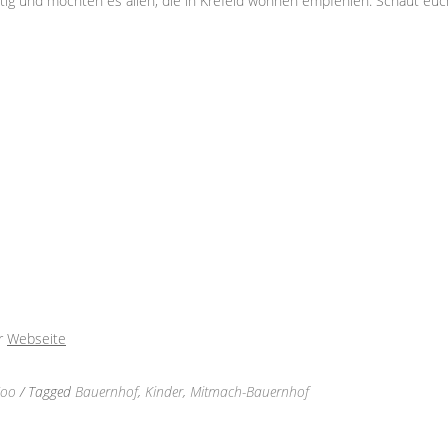
tig und möchten es allen, die in Krefeld wohnen empfehlen. Schaut euc
er
Webseite
oo
/ Tagged
Bauernhof
,
Kinder
,
Mitmach-Bauernhof