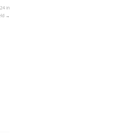
24 in
eld
→