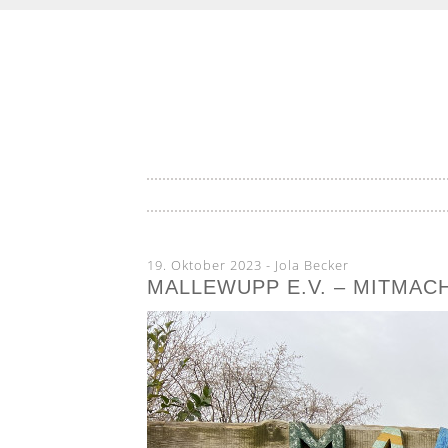
Lokale Highlights aus deiner Stadt
LOKALITE
SKIP
TO
CONTENT
19. Oktober 2023
-
Jola Becker
MALLEWUPP E.V. – MITMAC