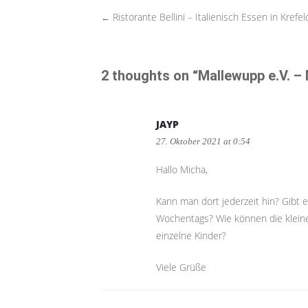
Ristorante Bellini – Italienisch Essen in Krefel
←
Post
navigation
2 thoughts on “
Mallewupp e.V. –
JAYP
27. Oktober 2021 at 0:54
Hallo Micha,
Kann man dort jederzeit hin? Gibt 
Wochentags? Wie können die kleine
einzelne Kinder?
Viele Grüße