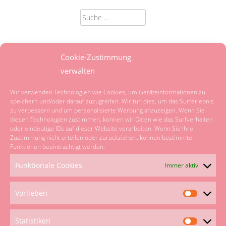
Suche
nach:
SPRACHE
Cookie-Zustimmung
verwalten
Powered by
Translate
Wir verwenden Technologien wie Cookies, um Geräteinformationen zu
speichern und/oder darauf zuzugreifen. Wir tun dies, um das Surferlebnis
zu verbessern und um personalisierte Werbung anzuzeigen. Wenn Sie
KATEGORIEN
diesen Technologien zustimmen, können wir Daten wie das Surfverhalten
oder eindeutige IDs auf dieser Website verarbeiten. Wenn Sie Ihre
Zustimmung nicht erteilen oder zurückziehen, können bestimmte
Kategorien
Funktionen beeinträchtigt werden.
Funktionale Cookies
Immer aktiv
UNSER NETZWERK
Vorlieben
Vorliebe
Statistiken