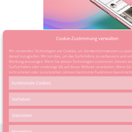
Cookie-Zustimmung verwalten
Möchtest du die Stadt ganz persönlich erleben 
entdecken? Das kannst du jetzt sogar mit unser
Wir verwenden Technologien wie Cookies, um Geräteinformationen zu spei
kostenlosen iOS App tun! Warum eine App? Gan
darauf zuzugreifen. Wir tun dies, um das Surferlebnis zu verbessern und um
Werbung anzuzeigen. Wenn Sie diesen Technologien zustimmen, können wir
Surfverhalten oder eindeutige IDs auf dieser Website verarbeiten. Wenn Si
Veröffentlicht in
Blog
,
Köln
,
Krefeld
,
News
,
Stuttgart
nicht erteilen oder zurückziehen, können bestimmte Funktionen beeinträcht
App
,
iOS
,
Krefeld
,
Lokalites
Funktionale Cookies
Vorlieben
Statistiken
Marketing