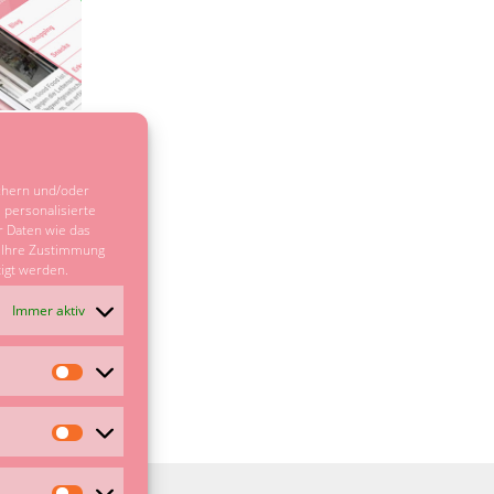
und für dich
er
chern und/oder
z einfach…
 personalisierte
 Daten wie das
e Ihre Zustimmung
/ Tagged
igt werden.
Immer aktiv
Vorlieben
Statistiken