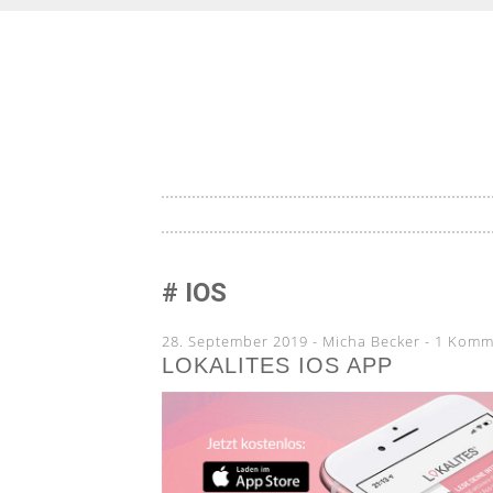
Lokale Highlights aus deiner Stadt
LOKALITE
SKIP
TO
CONTENT
IOS
28. September 2019
-
Micha Becker
1 Komm
LOKALITES IOS APP