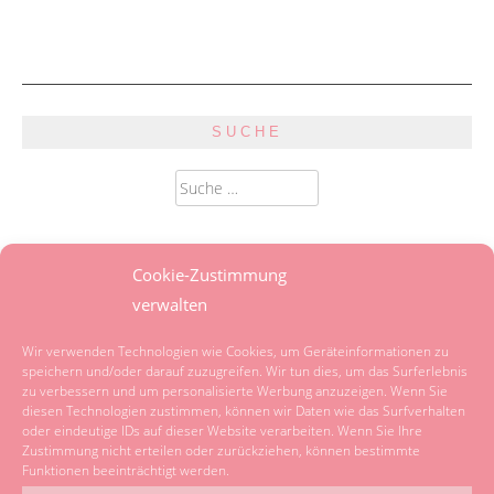
SUCHE
Suche
nach:
SPRACHE
Cookie-Zustimmung
verwalten
Powered by
Translate
Wir verwenden Technologien wie Cookies, um Geräteinformationen zu
speichern und/oder darauf zuzugreifen. Wir tun dies, um das Surferlebnis
zu verbessern und um personalisierte Werbung anzuzeigen. Wenn Sie
KATEGORIEN
diesen Technologien zustimmen, können wir Daten wie das Surfverhalten
oder eindeutige IDs auf dieser Website verarbeiten. Wenn Sie Ihre
Zustimmung nicht erteilen oder zurückziehen, können bestimmte
Kategorien
Funktionen beeinträchtigt werden.