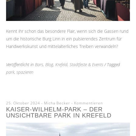
Kennt ihr schon das besondere Flair, wenn sich die Gassen rund
um die historische Burg Linn in ein pulsierendes Zentrum für
Handwerkskunst und mittelalterliches Treiben verwandeln?
Veröffentlicht in
Bars
,
Blog
,
Krefeld
,
Stadtfeste & Events
/ Tagged
park
,
spazieren
25. Oktober 2024
-
Micha Becker
Kommentieren
KAISER-WILHELM-PARK – DER
UNSICHTBARE PARK IN KREFELD