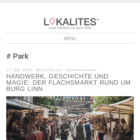
Lokale Highlights aus deiner Stadt
LOKALITES
MENU
SKIP
Park
TO
CONTENT
27. Mai 2025
-
Micha Becker
Kommentieren
HANDWERK, GESCHICHTE UND
MAGIE: DER FLACHSMARKT RUND UM
BURG LINN