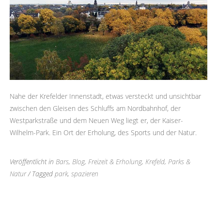
Nahe der Krefelder Innenstadt, etwas versteckt und unsichtbar
zwischen den Gleisen des Schluffs am Nordbahnhof, der
Westparkstraße und dem Neuen Weg liegt er, der Kaiser-
Wilhelm-Park. Ein Ort der Erholung, des Sports und der Natur.
Veröffentlicht in
Bars
,
Blog
,
Freizeit & Erholung
,
Krefeld
,
Parks &
Natur
/ Tagged
park
,
spazieren