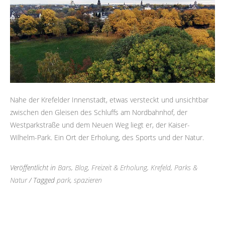
Nahe der Krefelder Innenstadt, etwas versteckt und unsichtbar
zwischen den Gleisen des Schluffs am Nordbahnhof, der
Westparkstraße und dem Neuen Weg liegt er, der Kaiser-
Wilhelm-Park. Ein Ort der Erholung, des Sports und der Natur.
Veröffentlicht in
Bars
,
Blog
,
Freizeit & Erholung
,
Krefeld
,
Parks &
Natur
/ Tagged
park
,
spazieren