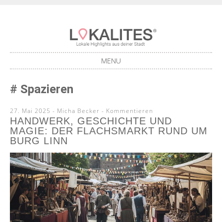
Lokale Highlights aus deiner Stadt
LOKALITES
MENU
SKIP
Spazieren
TO
CONTENT
27. Mai 2025
-
Micha Becker
Kommentieren
HANDWERK, GESCHICHTE UND
MAGIE: DER FLACHSMARKT RUND UM
BURG LINN