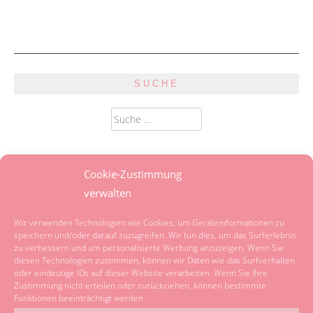
SUCHE
Suche
nach:
SPRACHE
Cookie-Zustimmung
verwalten
Powered by
Translate
Wir verwenden Technologien wie Cookies, um Geräteinformationen zu
speichern und/oder darauf zuzugreifen. Wir tun dies, um das Surferlebnis
zu verbessern und um personalisierte Werbung anzuzeigen. Wenn Sie
KATEGORIEN
diesen Technologien zustimmen, können wir Daten wie das Surfverhalten
oder eindeutige IDs auf dieser Website verarbeiten. Wenn Sie Ihre
Zustimmung nicht erteilen oder zurückziehen, können bestimmte
Kategorien
Funktionen beeinträchtigt werden.