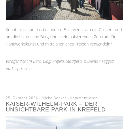
Kennt ihr schon das besondere Flair, wenn sich die Gassen rund
um die historische Burg Linn in ein pulsierendes Zentrum für
Handwerkskunst und mittelalterliches Treiben verwandeln?
Veröffentlicht in
Bars
,
Blog
,
Krefeld
,
Stadtfeste & Events
/ Tagged
park
,
spazieren
25. Oktober 2024
-
Micha Becker
Kommentieren
KAISER-WILHELM-PARK – DER
UNSICHTBARE PARK IN KREFELD