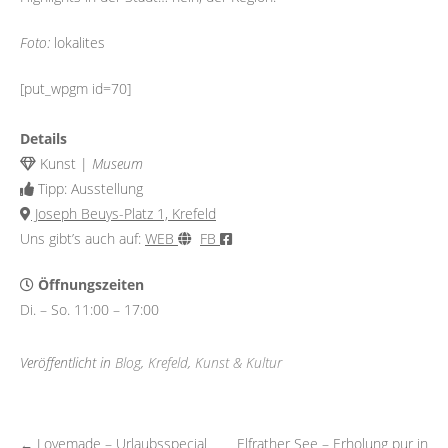
Foto:
lokalites
[put_wpgm id=70]
Details
Kunst |
Museum
Tipp: Ausstellung
Joseph Beuys-Platz 1, Krefeld
Uns gibt’s auch auf:
WEB
FB
Öffnungszeiten
Di. – So. 11:00 – 17:00
Veröffentlicht in
Blog
,
Krefeld
,
Kunst & Kultur
Lovemade – Urlaubsspecial
Elfrather See – Erholung pur in
←