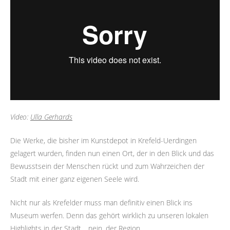
Video:
Ulla Gerhards
Die Werke, die bisher im Kunstdepot in Krefeld-Uerdingen
gelagert wurden, finden nun einen Ort, der in den Blick und das
Bewusstsein der Menschen rückt und zum Wahrzeichen der
Stadt mit einer ganz eigenen Seele wird.
Nicht nur als Krefelder muss man definitiv einen Blick ins
Museum werfen. Denn das gehört wirklich zu unseren lokalen
Highlights in der Stadt… nein, der Region.