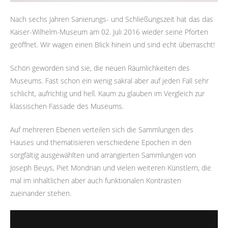
Nach sechs Jahren Sanierungs- und Schließungszeit hat das das
Kaiser-Wilhelm-Museum am 02. Juli 2016 wieder seine Pforten
geöffnet. Wir wagen einen Blick hinein und sind echt überrascht!
Schön geworden sind sie, die neuen Räumlichkeiten des
Museums. Fast schon ein wenig sakral aber auf jeden Fall sehr
schlicht, aufrichtig und hell. Kaum zu glauben im Vergleich zur
klassischen Fassade des Museums.
Auf mehreren Ebenen verteilen sich die Sammlungen des
Hauses und thematisieren verschiedene Epochen in den
sorgfältig ausgewählten und arrangierten Sammlungen von
Joseph Beuys, Piet Mondrian und vielen weiteren Künstlern, die
mal im inhaltlichen aber auch funktionalen Kontrasten
zueinander stehen.