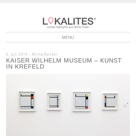
Lokale Highlights aus deiner Stadt
LOKALITES
MENU
SKIP
6. Juli 2016
-
Micha Becker
TO
KAISER WILHELM MUSEUM – KUNST
CONTENT
IN KREFELD