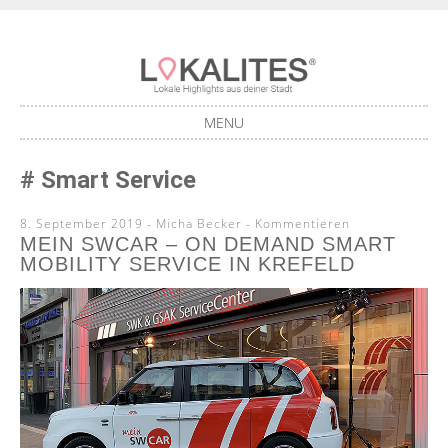
Lokale Highlights aus deiner Stadt
LOKALITES
MENU
SKIP
Smart Service
TO
CONTENT
8. September 2019
-
Micha Becker
Kommentieren
MEIN SWCAR – ON DEMAND SMART
MOBILITY SERVICE IN KREFELD