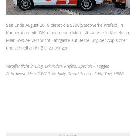
Seit Ende August 2019 bietet die SWK (Stadtwerke Krefeld) in
Kooperation mit IOKI einen neuen Mobilitätsservice in Krefeld an.
Mein SWCAR verspricht Fahrgäste auf Bestellung per App sicher
und schnell an ihr Ziel zu bringen.
Veröffentlicht in
Blog
,
Erkunden
,
Krefeld
,
Specials
/ Tagged
Fahrdienst
,
Mein SWCAR
,
Mobility
,
Smart Service
,
SWK
,
Taxi
,
UBER