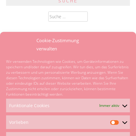
SUCHE
Suche
nach:
SPRACHE
Cookie-Zustimmung
verwalten
Powered by
Translate
Wir verwenden Technologien wie Cookies, um Geräteinformationen zu
speichern und/oder darauf zuzugreifen. Wir tun dies, um das Surferlebnis
zu verbessern und um personalisierte Werbung anzuzeigen. Wenn Sie
KATEGORIEN
diesen Technologien zustimmen, können wir Daten wie das Surfverhalten
oder eindeutige IDs auf dieser Website verarbeiten. Wenn Sie Ihre
Zustimmung nicht erteilen oder zurückziehen, können bestimmte
Kategorien
Funktionen beeinträchtigt werden.
Funktionale Cookies
Immer aktiv
UNSER NETZWERK
Vorlieben
Vorliebe