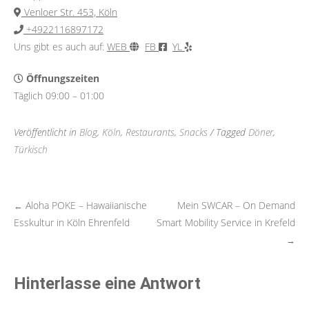
Venloer Str. 453, Köln
+4922116897172
Uns gibt es auch auf:
WEB
FB
YL
Öffnungszeiten
Täglich 09:00 – 01:00
Veröffentlicht in
Blog
,
Köln
,
Restaurants
,
Snacks
/ Tagged
Döner
,
Türkisch
Aloha POKE – Hawaiianische
Mein SWCAR – On Demand
←
Post
Esskultur in Köln Ehrenfeld
Smart Mobility Service in Krefeld
→
navigation
Hinterlasse eine Antwort