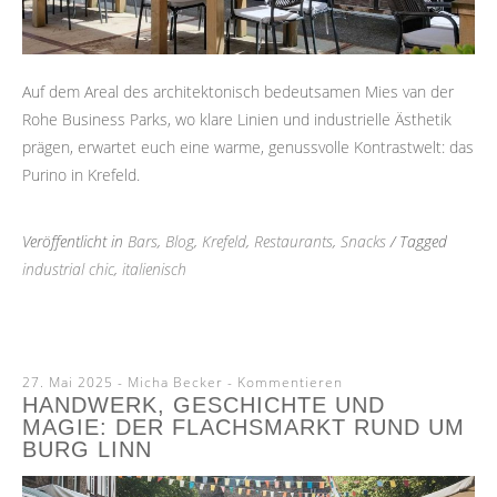
Auf dem Areal des architektonisch bedeutsamen Mies van der
Rohe Business Parks, wo klare Linien und industrielle Ästhetik
prägen, erwartet euch eine warme, genussvolle Kontrastwelt: das
Purino in Krefeld.
Veröffentlicht in
Bars
,
Blog
,
Krefeld
,
Restaurants
,
Snacks
/ Tagged
industrial chic
,
italienisch
27. Mai 2025
-
Micha Becker
Kommentieren
HANDWERK, GESCHICHTE UND
MAGIE: DER FLACHSMARKT RUND UM
BURG LINN