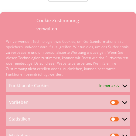
nach:
SPRACHE
Cookie-Zustimmung
verwalten
Powered by
Translate
Wir verwenden Technologien wie Cookies, um Geräteinformationen zu
speichern und/oder darauf zuzugreifen. Wir tun dies, um das Surferlebnis
zu verbessern und um personalisierte Werbung anzuzeigen. Wenn Sie
KATEGORIEN
diesen Technologien zustimmen, können wir Daten wie das Surfverhalten
oder eindeutige IDs auf dieser Website verarbeiten. Wenn Sie Ihre
Zustimmung nicht erteilen oder zurückziehen, können bestimmte
Kategorien
Funktionen beeinträchtigt werden.
Funktionale Cookies
Immer aktiv
UNSER NETZWERK
Vorlieben
Vorliebe
Statistiken
Statistik
Marketing