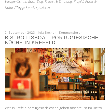
Veröffentlicht in
Bars
,
Blog
,
Freizeit & Erholung
,
Krefeld
,
Parks &
Natur
/ Tagged
park
,
spazieren
2. September 2023
-
Jola Becker
Kommentieren
BISTRO LISBOA – PORTUGIESISCHE
KÜCHE IN KREFELD
Wer in Krefeld portugiesisch essen gehen möchte, ist im Bistro