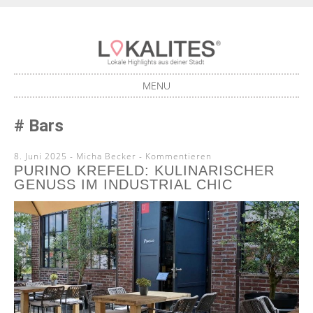
Lokale Highlights aus deiner Stadt
LOKALITES
MENU
SKIP
Bars
TO
CONTENT
8. Juni 2025
-
Micha Becker
Kommentieren
PURINO KREFELD: KULINARISCHER
GENUSS IM INDUSTRIAL CHIC