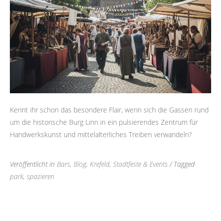
Kennt ihr schon das besondere Flair, wenn sich die Gassen rund
um die historische Burg Linn in ein pulsierendes Zentrum für
Handwerkskunst und mittelalterliches Treiben verwandeln?
Veröffentlicht in
Bars
,
Blog
,
Krefeld
,
Stadtfeste & Events
/ Tagged
park
,
spazieren